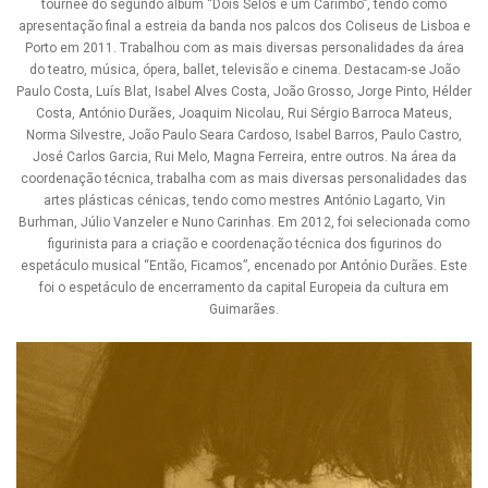
tournée do segundo álbum “Dois Selos e um Carimbo”, tendo como
apresentação final a estreia da banda nos palcos dos Coliseus de Lisboa e
Porto em 2011. Trabalhou com as mais diversas personalidades da área
do teatro, música, ópera, ballet, televisão e cinema. Destacam-se João
Paulo Costa, Luís Blat, Isabel Alves Costa, João Grosso, Jorge Pinto, Hélder
Costa, António Durães, Joaquim Nicolau, Rui Sérgio Barroca Mateus,
Norma Silvestre, João Paulo Seara Cardoso, Isabel Barros, Paulo Castro,
José Carlos Garcia, Rui Melo, Magna Ferreira, entre outros. Na área da
coordenação técnica, trabalha com as mais diversas personalidades das
artes plásticas cénicas, tendo como mestres António Lagarto, Vin
Burhman, Júlio Vanzeler e Nuno Carinhas. Em 2012, foi selecionada como
figurinista para a criação e coordenação técnica dos figurinos do
espetáculo musical “Então, Ficamos”, encenado por António Durães. Este
foi o espetáculo de encerramento da capital Europeia da cultura em
Guimarães.