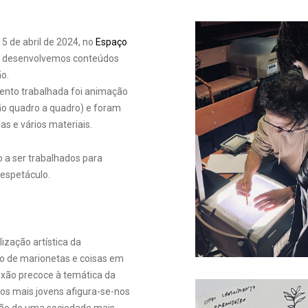
 5 de abril de 2024, no
Espaço
, desenvolvemos conteúdos
ão.
nto trabalhada foi animação
o quadro a quadro) e foram
mas e vários materiais.
o a ser trabalhados para
 espetáculo.
zação artística da
ro de marionetas e coisas em
xão precoce à temática da
nos mais jovens afigura-se-nos
ção de uma sociedade mais