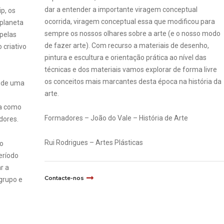
dar a entender a importante viragem conceptual
p, os
ocorrida, viragem conceptual essa que modificou para
 planeta
sempre os nossos olhares sobre a arte (e o nosso modo
 pelas
de fazer arte). Com recurso a materiais de desenho,
 criativo
pintura e escultura e orientação prática ao nível das
técnicas e dos materiais vamos explorar de forma livre
os conceitos mais marcantes desta época na história da
s de uma
arte.
da como
Formadores – João do Vale – História de Arte
dores.
Rui Rodrigues – Artes Plásticas
jo
eríodo
r a
Contacte-nos
 grupo e