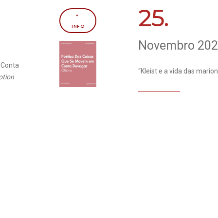
25.
+ 
INFO
Novembro 20
 Conta
“Kleist e a vida das mari
otion