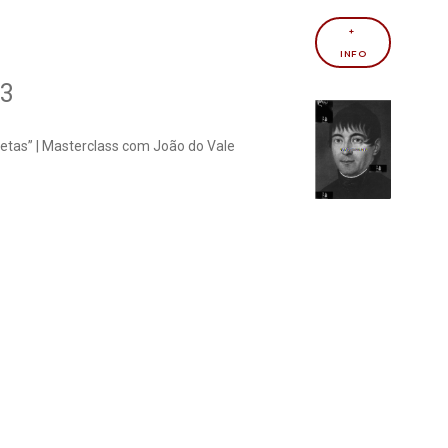
+ 
INFO
23
onetas” | Masterclass com João do Vale