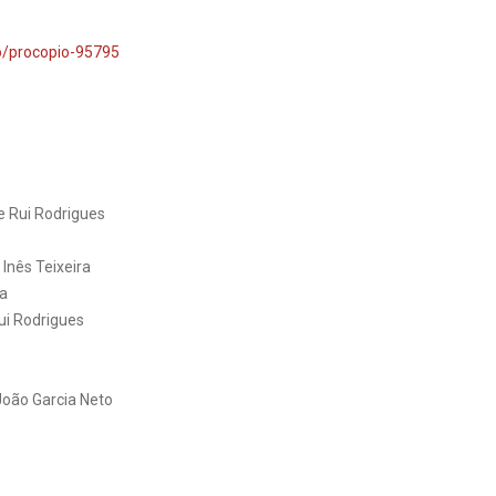
to/procopio-95795
e Rui Rodrigues
Inês Teixeira
da
ui Rodrigues
João Garcia Neto