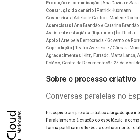
Produção e comunicação
| Ana Gavina e Sara
Construção do cenário
| Patrick Hubmann
Costureiras
| Adelaide Castro e Marlene Rodri
Aderecistas
| Ana Brandão e Catarina Brandão
Assistente estagiária (figurinos)
| Íris Rocha
Apoio
| Arte pela Democracia / Governo de Port
Coprodução
| Teatro Aveirense / Câmara Munic
Agradecimentos
| Kitty Furtado, Marta Lança,
Palácio, Centro de Documentação 25 de Abril d
Sobre o processo criativo
Conversas paralelas no Es
Precópio é um projeto artístico alargado que i
Paralelamente à criação do espetáculo, a com
forma partilham reflexões e conhecimento rel