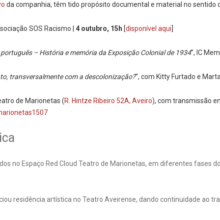
vo
da companhia, têm tido propósito documental e material no sentido 
ssociação SOS Racismo |
4 outubro, 15h
[
disponível aqui
]
o português – História e memória da Exposição Colonial de 1934
”, IC Mem
o, transversalmente com a descolonização?
”, com Kitty Furtado e Mart
atro de Marionetas (
R. Hintze Ribeiro 52A, Aveiro
), com transmissão e
marionetas1507
ica
ados no Espaço Red Cloud Teatro de Marionetas, em diferentes fases do
iciou residência artística no Teatro Aveirense, dando continuidade ao 