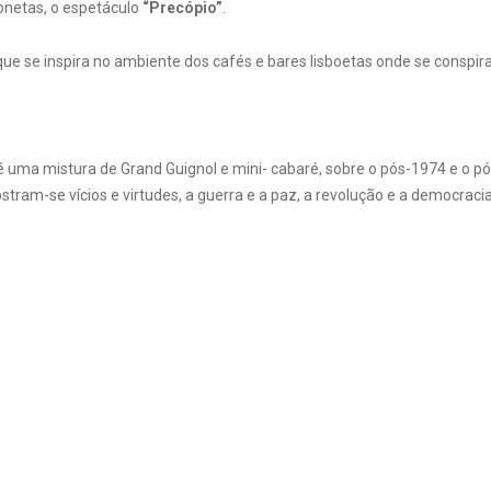
onetas, o espetáculo
“Precópio”
.
e se inspira no ambiente dos cafés e bares lisboetas onde se conspira
 uma mistura de Grand Guignol e mini- cabaré, sobre o pós-1974 e o pós
ram-se vícios e virtudes, a guerra e a paz, a revolução e a democr