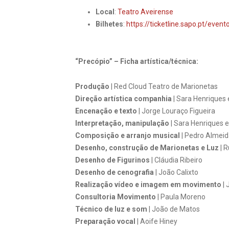
Local
:
Teatro Aveirense
Bilhetes
:
https://ticketline.sapo.pt/even
“Precópio” – Ficha artística/técnica:
Produção
| Red Cloud Teatro de Marionetas
Direção artística companhia
| Sara Henriques 
Encenação e texto
| Jorge Louraço Figueira
Interpretação, manipulação
| Sara Henriques e 
Composição e arranjo musical
| Pedro Almei
Desenho, construção de Marionetas e Luz
| R
Desenho de Figurinos
| Cláudia Ribeiro
Desenho de cenografia
| João Calixto
Realização vídeo e imagem em movimento
| 
Consultoria Movimento
| Paula Moreno
Técnico de luz e som
| João de Matos
Preparação vocal
| Aoife Hiney