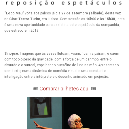
“Lobo Mau”
volta aos palcos já dia
27 de setembro (sábado)
, desta vez
no
Cine-Teatro Turim
, em Lisboa. Com sessão às
10h00
e às
15h30
, esta
é uma nova oportunidade para assistir a este espetáculo da companhia,
que estreou em 2019.
Sinopse
: Imagens que às vezes flutuam, voam, ficam a pairam, e caem
com todo o peso da gravidade, com a força de um carimbo, entre o
absurdo e o surreal, espelhando o insólito de lupa na mão. Apresentado
sem texto, numa dinâmica de comédia visual e uma constante
interligação entre a intérprete e o desenho animado em projeção.
🎟️
Comprar bilhetes aqui
🎟️