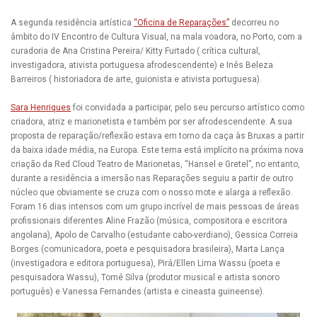
A segunda residência artística
“Oficina de Reparações”
decorreu no
âmbito do IV Encontro de Cultura Visual, na mala voadora, no Porto, com a
curadoria de Ana Cristina Pereira/ Kitty Furtado ( crítica cultural,
investigadora, ativista portuguesa afrodescendente) e Inês Beleza
Barreiros ( historiadora de arte, guionista e ativista portuguesa).
Sara Henriques
foi convidada a participar, pelo seu percurso artístico como
criadora, atriz e marionetista e também por ser afrodescendente. A sua
proposta de reparação/reflexão estava em torno da caça às Bruxas a partir
da baixa idade média, na Europa. Este tema está implícito na próxima nova
criação da Red Cloud Teatro de Marionetas, “Hansel e Gretel”, no entanto,
durante a residência a imersão nas Reparações seguiu a partir de outro
núcleo que obviamente se cruza com o nosso mote e alarga a reflexão.
Foram 16 dias intensos com um grupo incrível de mais pessoas de áreas
profissionais diferentes Aline Frazão (música, compositora e escritora
angolana), Apolo de Carvalho (estudante cabo-verdiano), Gessica Correia
Borges (comunicadora, poeta e pesquisadora brasileira), Marta Lança
(investigadora e editora portuguesa), Pirá/Ellen Lima Wassu (poeta e
pesquisadora Wassu), Tomé Silva (produtor musical e artista sonoro
português) e Vanessa Fernandes (artista e cineasta guineense).