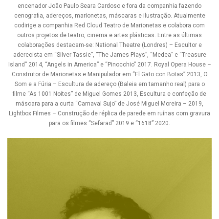
encenador João Paulo Seara Cardoso e fora da companhia fazendo
cenografia, adereços, marionetas, máscaras e ilustração. Atualmente
codirige a companhia Red Cloud Teatro de Marionetas e colabora com
outros projetos de teatro, cinema e artes plásticas. Entre as últimas
colaborações destacam-se: National Theatre (Londres) – Escultor e
aderecista em “Silver Tassie”, “The James Plays”, “Medea” e “Treasure
Island” 2014, “Angels in America” e “Pinocchio” 2017. Royal Opera House –
Construtor de Marionetas e Manipulador em “El Gato con Botas” 2013, O
Som e a Fúria – Escultura de adereço (Baleia em tamanho real) para o
filme “As 1001 Noites” de Miguel Gomes 2013,
Escultura e confeção de
máscara para a curta “Carnaval Sujo” de José Miguel Moreira – 2019,
Lightbox Filmes – Construção de réplica de parede em ruínas com gravura
para os filmes “Sefarad” 2019 e “1618” 2020.