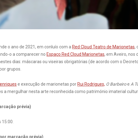
nde o ano de 2021, em conluío com a
Red Cloud Teatro de Marionetas
,
dando-o a comparecer no
Espaço Red Cloud Marionetas
, em Aveiro, nos 
estes dias: máscaras ou viseiras obrigatórias (de acordo com o Decret
 por grupos.
enriques
e execução de marionetas por
Rui Rodrigues,
O Barbeiro
e
A T
es a mergulhar nesta arte reconhecida como património imaterial cultur
arcação prévia)
s 15:00.
(por marcação prévia)