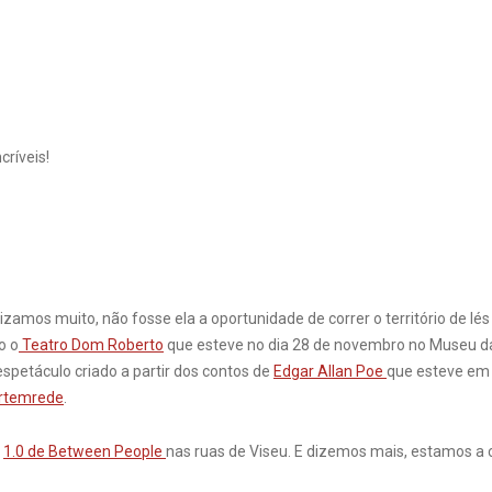
críveis!
amos muito, não fosse ela a oportunidade de correr o território de lés a
o o
Teatro Dom Roberto
que esteve no dia 28 de novembro no Museu da
spetáculo criado a partir dos contos de
Edgar Allan Poe
que esteve em 
rtemrede
.
o
1.0 de Between People
nas ruas de Viseu. E dizemos mais, estamos a