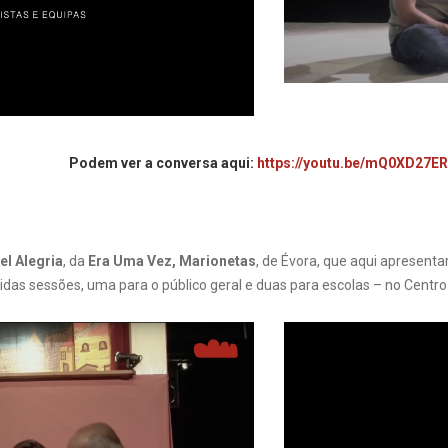
Podem ver a conversa aqui:
https://youtu.be/mQ0XD27E
el Alegria
, da
Era Uma Vez, Marionetas
, de Évora, que aqui apresent
rtidas sessões, uma para o público geral e duas para escolas – no Centr