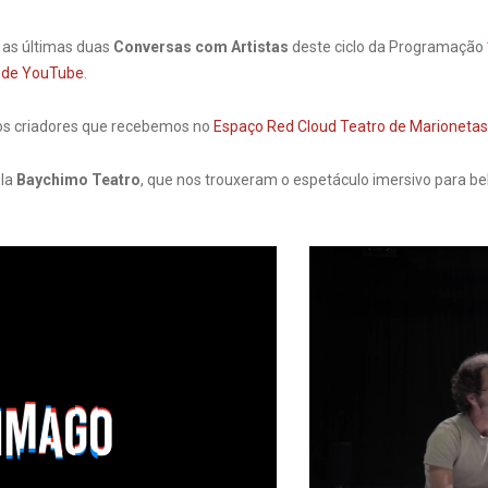
as últimas duas
Conversas com Artistas
deste ciclo da Programação
 de YouTube
.
os criadores que recebemos no
Espaço Red Cloud Teatro de Marionetas
ola
Baychimo Teatro
, que nos trouxeram o espetáculo imersivo para b