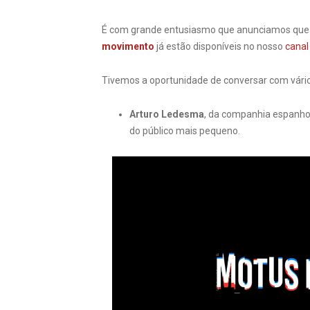
É com grande entusiasmo que anunciamos que 
movimento
já estão disponíveis no nosso
canal
Tivemos a oportunidade de conversar com vári
Arturo Ledesma
, da companhia espanh
do público mais pequeno.