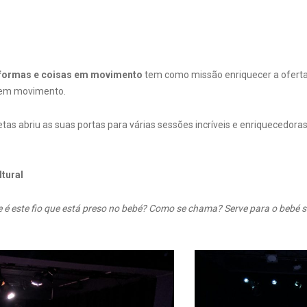
 formas e coisas em movimento
tem como missão enriquecer a oferta 
 em movimento.
tas abriu as suas portas para várias sessões incríveis e enriqueced
tural
é este fio que está preso no bebé?
Como se chama? Serve para o bebé se