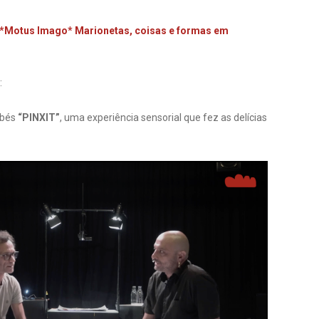
*Motus Imago* Marionetas, coisas e formas em
:
ebés
“PINXIT”
, uma experiência sensorial que fez as delícias