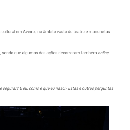
cultural em Aveiro, no âmbito vasto do teatro e marionetas
oras, sendo que algumas das ações decorreram também
online
 segurar? E eu, como é que eu nasci?
Estas e outras perguntas