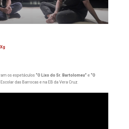
RXg
aram os espetáculos
“O Lixo do Sr. Bartolomeu”
e
“O
o Escolar das Barrocas e na EB da Vera Cruz.