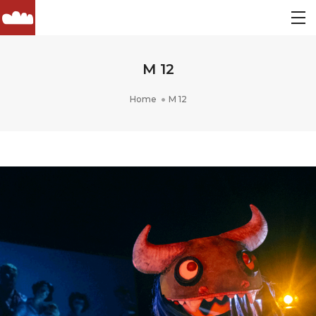
M 12
Home
M 12